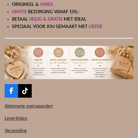
ORIGINEEL &
UNIEK
GRATIS
BEZORGING VANAF 150,-
BETAAL
VEILIG & GRATIS
MET IDEAL
SPECIAAL VOOR JOU GEMAAKT MET
LIEFDE
F
T
a
i
c
k
Algemene voorwaarden
e
T
b
o
Levertijden
o
k
o
Verzending
k