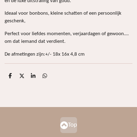
en de luxe uitstraling van goud.
Ideaal voor bonbons, kleine schatten of een persoonlijk
geschenk,
Perfect voor liefdes momenten, verjaardagen of gewoon....
om dat iemand dat verdient.
De afmetingen zijn:+/- 18x 16x 4,8 cm
D
D
S
D
e
e
h
e
l
e
a
l
e
l
r
e
n
e
n
Top