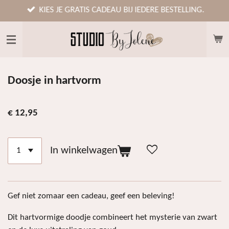
Ga
KIES JE GRATIS CADEAU BIJ IEDERE BESTELLING.
direct
naar
de
hoofdinhoud
Doosje in hartvorm
€ 12,95
In winkelwagen
Gef niet zomaar een cadeau, geef een beleving!
Dit hartvormige doodje combineert het mysterie van zwart