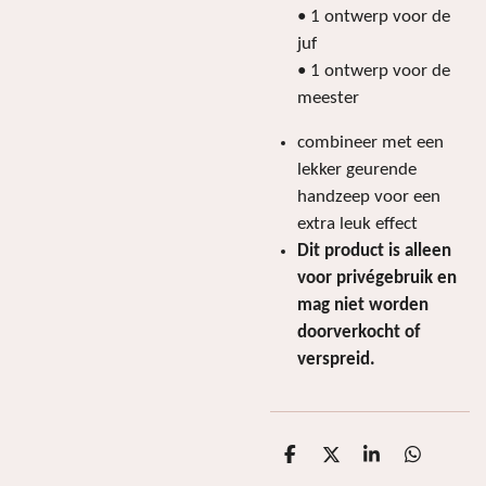
• 1 ontwerp voor de
juf
• 1 ontwerp voor de
meester
combineer met een
lekker geurende
handzeep voor een
extra leuk effect
Dit product is alleen
voor privégebruik en
mag niet worden
doorverkocht of
verspreid.
D
D
S
D
e
e
h
e