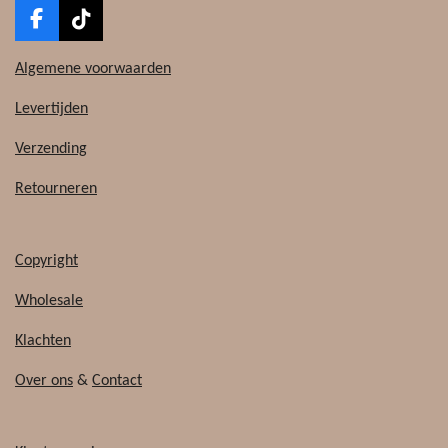
F
T
a
i
c
k
Algemene voorwaarden
e
T
b
o
Levertijden
o
k
o
Verzending
k
Retourneren
Copyright
Wholesale
Klachten
Over ons
&
Contact