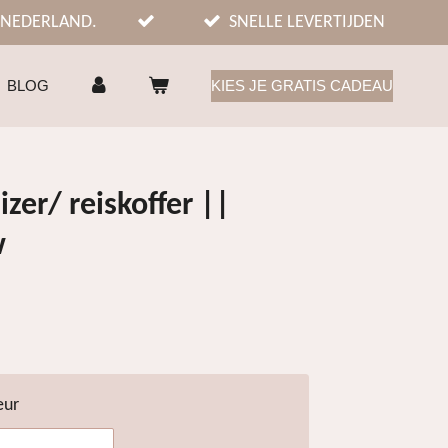
 NEDERLAND.
SNELLE LEVERTIJDEN
BLOG
KIES JE GRATIS CADEAU
zer/ reiskoffer ||
w
eur