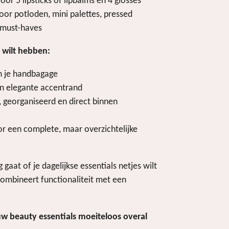
oor 5 lipsticks of lipbalms en 4 glosses
oor potloden, mini palettes, pressed
 must-haves
 wilt hebben:
in je handbagage
en elegante accentrand
, georganiseerd en direct binnen
r een complete, maar overzichtelijke
gaat of je dagelijkse essentials netjes wilt
ombineert functionaliteit met een
uw beauty essentials moeiteloos overal