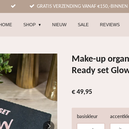
GRATIS VERZENDING VANAF €150,-BINNEN
HOME
SHOP
NIEUW
SALE
REVIEWS
Make-up organi
Ready set Glo
€ 49,95
basiskleur
accentkl