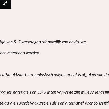
E
n
t
e
r
ijd van 5- 7 werkdagen afhankelijk van de drukte.
f
u
irect verzonden worden.
l
l
s
sch afbreekbaar thermoplastisch polymeer dat is afgeleid van 
c
r
akkingsmaterialen en 3D-printen vanwege zijn milieuvriendelij
e
e aard en wordt vaak gezien als een alternatief voor conventio
e