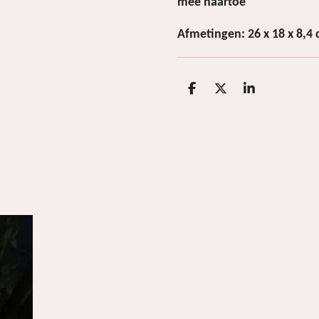
mee naartoe
Afmetingen: 26 x 18 x 8,4
D
D
S
e
e
h
l
e
a
e
l
r
n
e