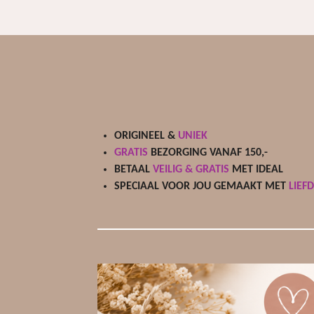
ORIGINEEL &
UNIEK
GRATIS
BEZORGING VANAF 150,-
BETAAL
VEILIG & GRATIS
MET IDEAL
SPECIAAL VOOR JOU GEMAAKT MET
LIEF