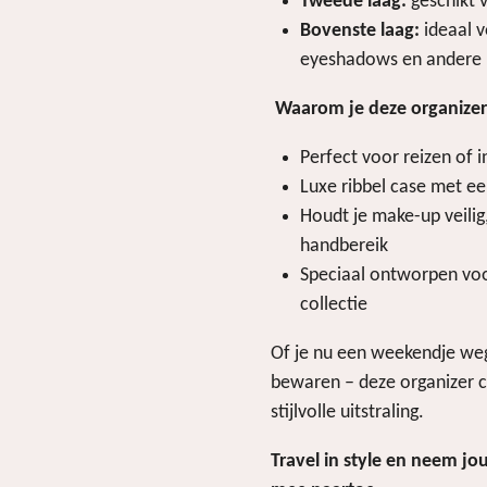
Tweede laag:
geschikt v
Bovenste laag:
ideaal v
eyeshadows en andere
Waarom je deze organizer
Perfect voor reizen of 
Luxe ribbel case met e
Houdt je make-up veilig
handbereik
Speciaal ontworpen voo
collectie
Of je nu een weekendje weg 
bewaren – deze organizer c
stijlvolle uitstraling.
Travel in style en neem jo