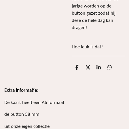
jarige worden op de
button gezet zodat hij
deze de hele dag kan
dragen!
Hoe leuk is dat!
D
D
S
D
e
e
h
e
l
e
a
l
e
l
r
e
n
e
n
Extra informatie:
De kaart heeft een A6 formaat
de button 58 mm
uit onze eigen collectie