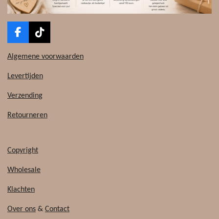
F
T
a
i
c
k
Algemene voorwaarden
e
T
b
o
Levertijden
o
k
o
Verzending
k
Retourneren
Copyright
Wholesale
Klachten
Over ons
&
Contact