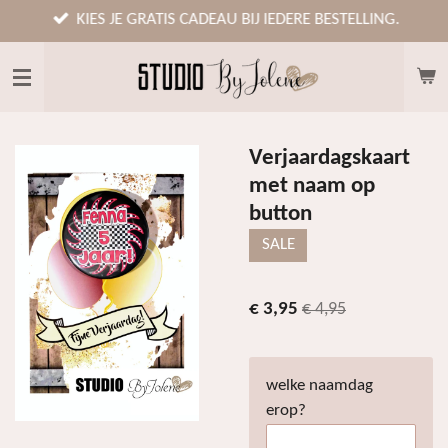
Ga
KIES JE GRATIS CADEAU BIJ IEDERE BESTELLING.
direct
naar
de
hoofdinhoud
Verjaardagskaart
met naam op
button
SALE
€ 3,95
€ 4,95
welke naamdag
erop?