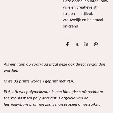
Deze oorbellen laten jouw
vrije en creatieve stijl
stralen — stijlvol,
vrouwelijk en helemaal
on-trend!
D
D
S
D
e
e
h
e
l
e
a
l
e
l
r
e
n
e
n
Als een item op voorraad is zal deze ook direct verzonden
worden.
Onze 3d prints worden geprint met PLA.
PLA, oftewel polymelkzuur, is een biologisch afbreekbaar
thermoplastisch polymeer dat is afgeleid van de
hernieuwbare bronnen zoals maiszetmeel of rietsuiker.