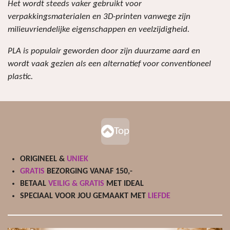
Het wordt steeds vaker gebruikt voor
verpakkingsmaterialen en 3D-printen vanwege zijn
milieuvriendelijke eigenschappen en veelzijdigheid.
PLA is populair geworden door zijn duurzame aard en
wordt vaak gezien als een alternatief voor conventioneel
plastic.
Top
ORIGINEEL &
UNIEK
GRATIS
BEZORGING VANAF 150,-
BETAAL
VEILIG & GRATIS
MET IDEAL
SPECIAAL VOOR JOU GEMAAKT MET
LIEFDE