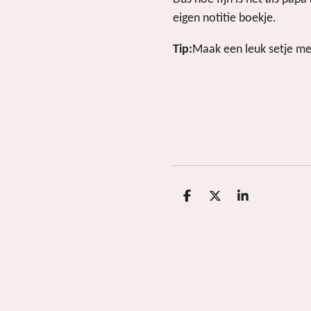
eigen notitie boekje.
Tip:
Maak een leuk setje m
D
D
S
e
e
h
l
e
a
e
l
r
n
e