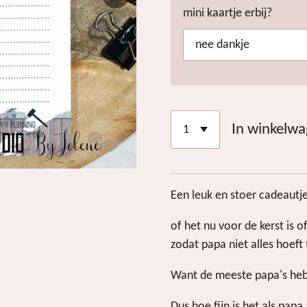
mini kaartje erbij?
In winkelw
Een leuk en stoer cadeautj
of het nu voor de kerst is 
zodat papa niet alles hoeft
Want de meeste papa's heb
Dus hoe fijn is het als papa 