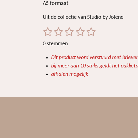
A5 formaat
Uit de collectie van Studio by Jolene
1
2
3
4
5
S
R
t
a
s
s
s
s
s
0 stemmen
e
t
t
t
t
t
t
m
i
Dit product word verstuurd met brieven
m
e
e
e
e
e
n
e
bij meer dan 10 stuks geldt het pakketp
r
r
r
r
r
g
n
afhalen mogelijk
r
r
r
r
:
e
e
e
e
0
s
n
n
n
n
t
e
r
r