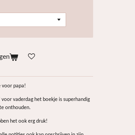
agen
e voor papa!
of voor vaderdag het boekje is superhandig
 te onthouden.
ben het ook erg druk!
alle notities ook kan opschrijven in zijn