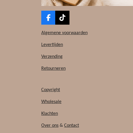
F
T
a
i
c
k
Algemene voorwaarden
e
T
b
o
Levertijden
o
k
Verzending
o
k
Retourneren
Copyright
Wholesale
Klachten
Over ons
&
Contact