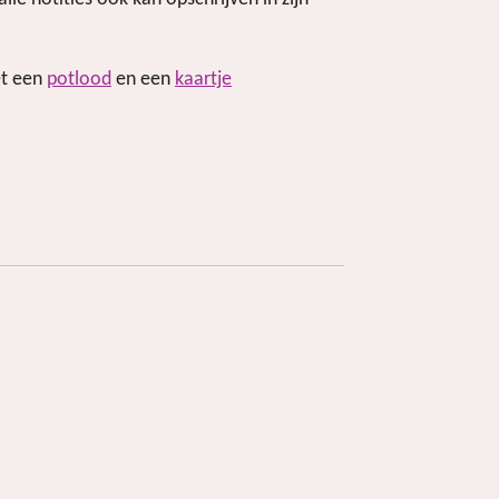
et een
potlood
en een
kaartje