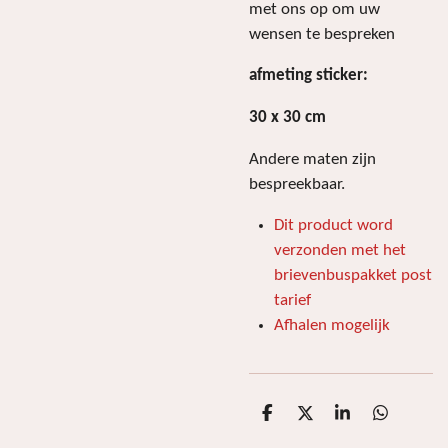
met ons op om uw
wensen te bespreken
afmeting sticker:
30 x 30 cm
Andere maten zijn
bespreekbaar.
Dit product word
verzonden met het
brievenbuspakket post
tarief
Afhalen mogelijk
D
D
S
D
e
e
h
e