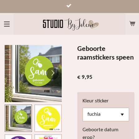
Ga
direct
naar
de
hoofdinhoud
Geboorte
raamstickers speen
€ 9,95
Kleur sticker
Geboorte datum
erop?