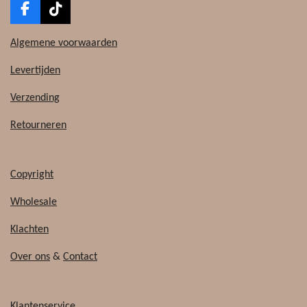
F
T
a
i
c
k
Algemene voorwaarden
e
T
b
o
Levertijden
o
k
o
Verzending
k
Retourneren
Copyright
Wholesale
Klachten
Over ons
&
Contact
Klantenservice