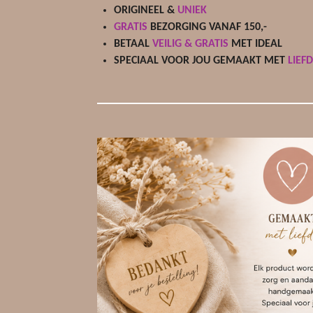
ORIGINEEL &
UNIEK
e
GRATIS
BEZORGING VANAF 150,-
r
BETAAL
VEILIG & GRATIS
MET IDEAL
r
SPECIAAL VOOR JOU GEMAAKT MET
LIEF
e
n