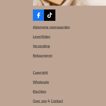
F
T
a
i
c
k
Algemene voorwaarden
e
T
b
o
Levertijden
o
k
Verzending
o
k
Retourneren
Copyright
Wholesale
Klachten
Over ons
&
Contact