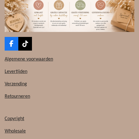
F
T
a
i
c
k
Algemene voorwaarden
e
T
b
o
Levertijden
o
k
o
Verzending
k
Retourneren
Copyright
Wholesale