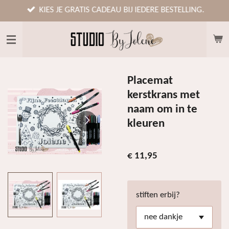
Ga
KIES JE GRATIS CADEAU BIJ IEDERE BESTELLING.
direct
naar
de
hoofdinhoud
Placemat
kerstkrans met
naam om in te
kleuren
€ 11,95
stiften erbij?