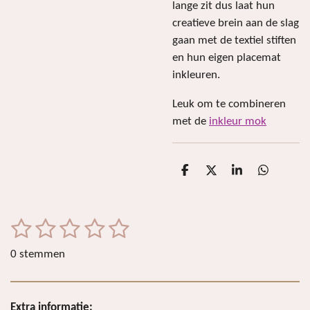
lange zit dus laat hun
creatieve brein aan de slag
gaan met de textiel stiften
en hun eigen placemat
inkleuren.
Leuk om te combineren
met de
inkleur mok
D
D
S
D
e
e
h
e
l
e
a
l
e
l
r
e
n
e
n
1
2
3
4
5
S
R
t
a
s
s
s
s
s
e
0 stemmen
t
m
t
t
t
t
t
i
m
e
e
e
e
e
e
n
n
Extra informatie: