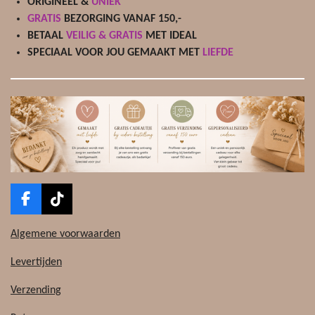
ORIGINEEL &
UNIEK
GRATIS
BEZORGING VANAF 150,-
BETAAL
VEILIG & GRATIS
MET IDEAL
SPECIAAL VOOR JOU GEMAAKT MET
LIEFDE
F
T
a
i
c
k
Algemene voorwaarden
e
T
b
o
Levertijden
o
k
o
Verzending
k