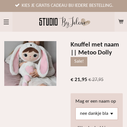
Ga
KIES JE GRATIS CADEAU BIJ IEDERE BESTELLING.
direct
naar
de
hoofdinhoud
Knuffel met naam
|| Metoo Dolly
Sale!
€ 21,95
€ 27,95
Mag er een naam op