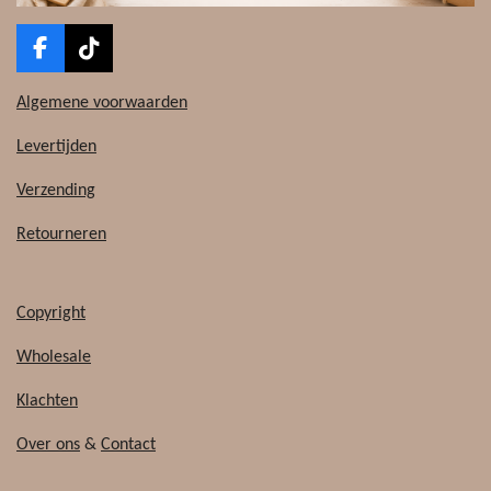
F
T
a
i
c
k
Algemene voorwaarden
e
T
b
o
Levertijden
o
k
o
Verzending
k
Retourneren
Copyright
Wholesale
Klachten
Over ons
&
Contact