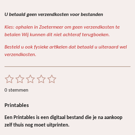
U betaald geen verzendkosten voor bestanden
Kies: ophalen in Zoetermeer om geen verzendkosten te
betalen Wij kunnen dit niet achteraf terugboeken.
Besteld u ook fysieke artikelen dat betaald u uiteraard wel
verzendkosten.
1
2
3
4
5
S
R
t
a
s
s
s
s
s
e
0 stemmen
t
m
t
t
t
t
t
i
m
Printables
e
e
e
e
e
e
n
n
r
r
r
r
r
g
Een Printables is een digitaal bestand die je na aankoop
:
r
r
r
r
zelf thuis nog moet uitprinten.
0