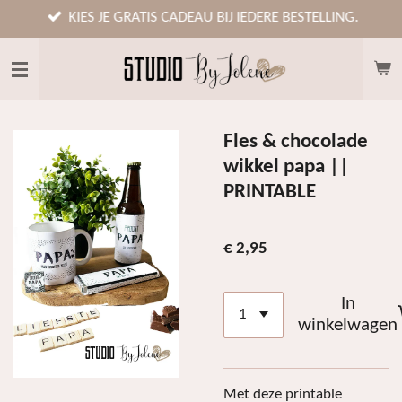
Ga
KIES JE GRATIS CADEAU BIJ IEDERE BESTELLING.
direct
naar
de
hoofdinhoud
Fles & chocolade
wikkel papa ||
PRINTABLE
€ 2,95
In
winkelwagen
Met deze printable