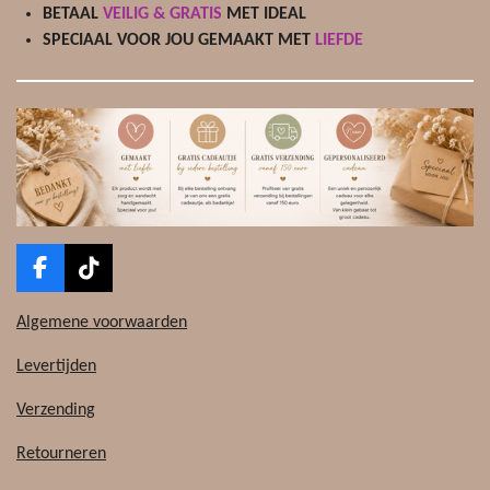
BETAAL
VEILIG & GRATIS
MET IDEAL
SPECIAAL VOOR JOU GEMAAKT MET
LIEFDE
F
T
a
i
c
k
Algemene voorwaarden
e
T
b
o
Levertijden
o
k
o
Verzending
k
Retourneren