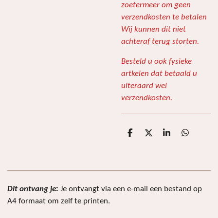
zoetermeer om geen
verzendkosten te betalen
Wij kunnen dit niet
achteraf terug storten.
Besteld u ook fysieke
artkelen dat betaald u
uiteraard wel
verzendkosten.
D
D
S
D
e
e
h
e
l
e
a
l
e
l
r
e
n
e
n
Dit ontvang je
:
Je ontvangt via een e-mail een bestand op
A4 formaat om
zelf te printen.