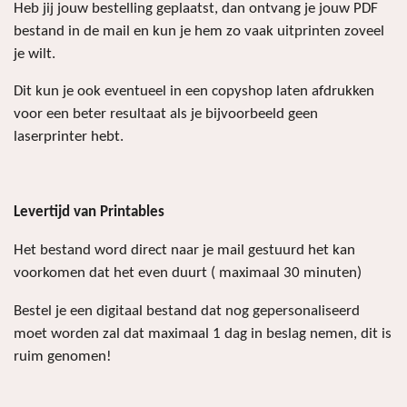
e
e
e
e
Heb jij jouw bestelling geplaatst, dan ontvang je jouw PDF
s
n
n
n
n
bestand in de mail en kun je hem zo vaak uitprinten zoveel
t
je wilt.
e
r
Dit kun je ook eventueel in een copyshop laten afdrukken
r
voor een beter resultaat als je bijvoorbeeld geen
e
laserprinter hebt.
n
Levertijd van Printables
Het bestand word direct naar je mail gestuurd het kan
voorkomen dat het even duurt ( maximaal 30 minuten)
Bestel je een digitaal bestand dat nog gepersonaliseerd
moet worden zal dat maximaal 1 dag in beslag nemen, dit is
ruim genomen!