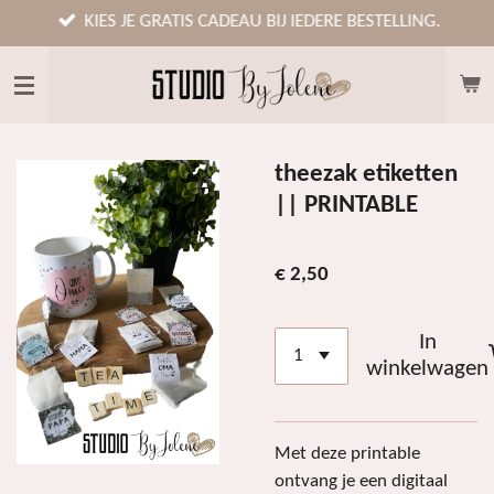
Ga
KIES JE GRATIS CADEAU BIJ IEDERE BESTELLING.
direct
naar
de
hoofdinhoud
theezak etiketten
|| PRINTABLE
€ 2,50
In
winkelwagen
Met deze printable
ontvang je een digitaal