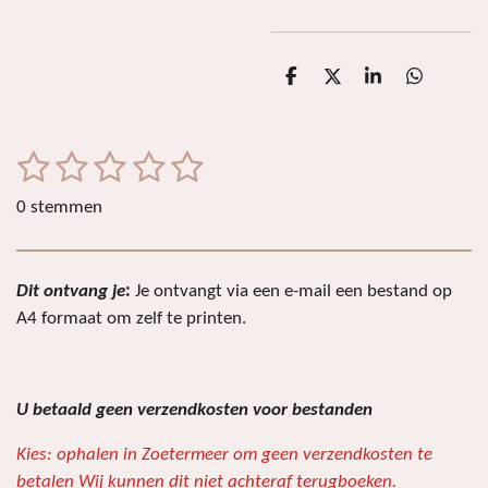
D
D
S
D
e
e
h
e
l
e
a
l
e
l
r
e
n
e
n
1
2
3
4
5
S
R
t
a
s
s
s
s
s
e
0 stemmen
t
m
t
t
t
t
t
i
m
e
e
e
e
e
e
n
n
Dit ontvang je
:
Je ontvangt via een e-mail een bestand op
r
r
r
r
r
g
A4 formaat om
zelf te printen.
:
r
r
r
r
0
e
e
e
e
s
n
n
n
n
t
U betaald geen verzendkosten voor bestanden
e
Kies: ophalen in Zoetermeer om geen verzendkosten te
r
betalen Wij kunnen dit niet achteraf terugboeken.