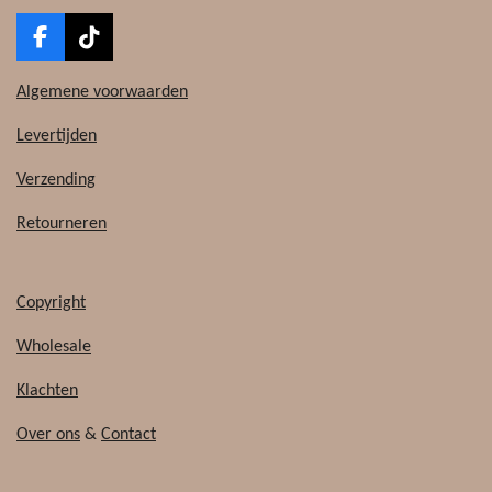
F
T
a
i
c
k
Algemene voorwaarden
e
T
b
o
Levertijden
o
k
o
Verzending
k
Retourneren
Copyright
Wholesale
Klachten
Over ons
&
Contact