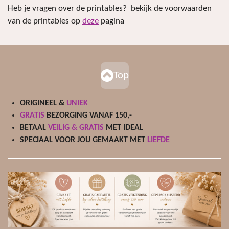
Heb je vragen over de printables? bekijk de voorwaarden
van de printables op
deze
pagina
Top
ORIGINEEL &
UNIEK
GRATIS
BEZORGING VANAF 150,-
BETAAL
VEILIG & GRATIS
MET IDEAL
SPECIAAL VOOR JOU GEMAAKT MET
LIEFDE