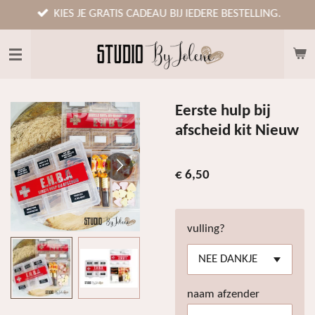
Ga
KIES JE GRATIS CADEAU BIJ IEDERE BESTELLING.
direct
naar
de
hoofdinhoud
Eerste hulp bij
afscheid kit Nieuw
€ 6,50
vulling?
naam afzender