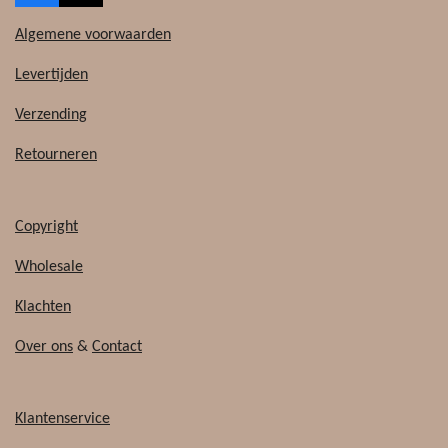
a
i
c
k
Algemene voorwaarden
e
T
b
o
Levertijden
o
k
o
Verzending
k
Retourneren
Copyright
Wholesale
Klachten
Over ons
&
Contact
Klantenservice