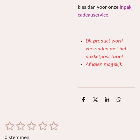
kies dan voor onze
inpak
cadeauservice
Dit product word
verzonden met het
pakketpost tarief
Afhalen mogelijk
D
D
S
D
e
e
h
e
l
e
a
l
e
l
r
e
n
e
n
1
2
3
4
5
S
R
t
a
s
s
s
s
s
e
0 stemmen