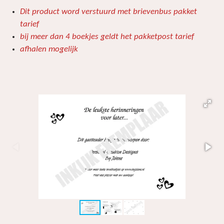
t
t
t
t
t
i
m
Dit product word verstuurd met brievenbus pakket
e
e
e
e
e
e
n
tarief
n
r
r
r
r
r
g
bij meer dan 4 boekjes geldt het pakketpost tarief
:
r
r
r
r
afhalen mogelijk
0
e
e
e
e
s
n
n
n
n
t
e
r
r
e
n