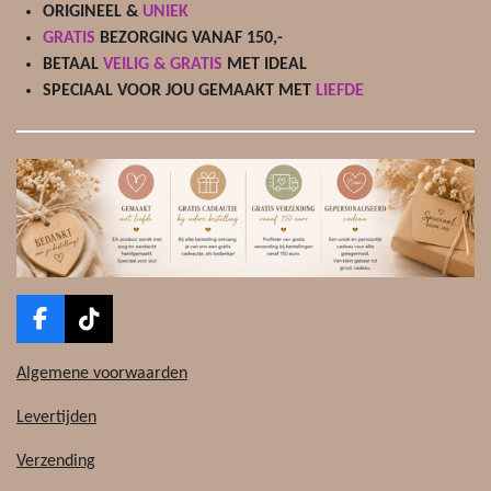
ORIGINEEL &
UNIEK
GRATIS
BEZORGING VANAF 150,-
BETAAL
VEILIG & GRATIS
MET IDEAL
SPECIAAL VOOR JOU GEMAAKT MET
LIEFDE
F
T
a
i
c
k
Algemene voorwaarden
e
T
b
o
Levertijden
o
k
o
Verzending
k