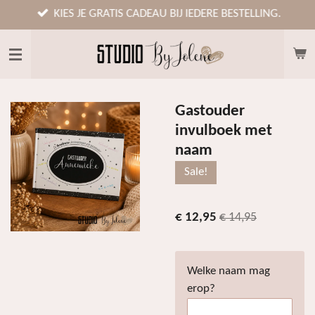
Ga
KIES JE GRATIS CADEAU BIJ IEDERE BESTELLING.
direct
naar
de
hoofdinhoud
Gastouder
invulboek met
naam
Sale!
€ 12,95
€ 14,95
Welke naam mag
erop?