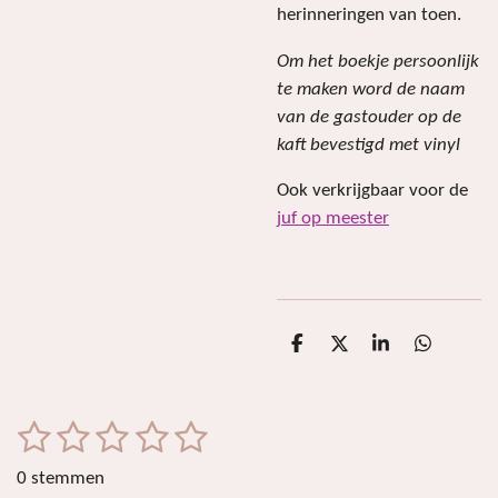
herinneringen van toen.
Om het boekje persoonlijk
te maken word de naam
van de gastouder op de
kaft bevestigd met vinyl
Ook verkrijgbaar voor de
juf op meester
D
D
S
D
e
e
h
e
l
e
a
l
e
l
r
e
n
e
n
1
2
3
4
5
S
R
t
a
s
s
s
s
s
e
0 stemmen
t
m