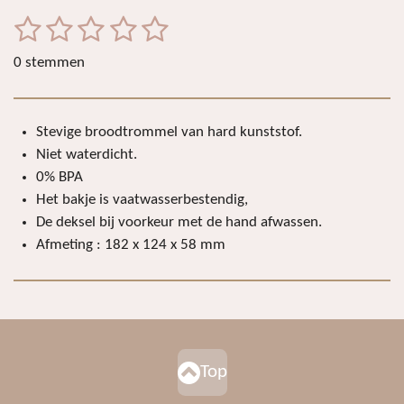
e
l
r
e
n
e
n
1
2
3
4
5
S
R
t
a
s
s
s
s
s
e
0 stemmen
t
m
t
t
t
t
t
i
m
e
e
e
e
e
e
n
n
Stevige broodtrommel van hard kunststof.
r
r
r
r
r
g
Niet waterdicht.
:
r
r
r
r
0% BPA
0
e
e
e
e
Het bakje is vaatwasserbestendig,
s
De deksel bij voorkeur met de hand afwassen.
n
n
n
n
t
Afmeting : 182 x 124 x 58 mm
e
r
r
e
n
Top