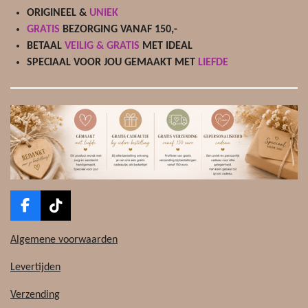
ORIGINEEL &
UNIEK
GRATIS
BEZORGING VANAF 150,-
BETAAL
VEILIG & GRATIS
MET IDEAL
SPECIAAL VOOR JOU GEMAAKT MET
LIEFDE
F
T
a
i
c
k
Algemene voorwaarden
e
T
b
o
Levertijden
o
k
o
Verzending
k