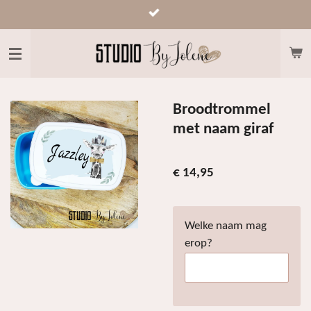
Ga
direct
naar
de
hoofdinhoud
Broodtrommel
met naam giraf
€ 14,95
Welke naam mag
erop?