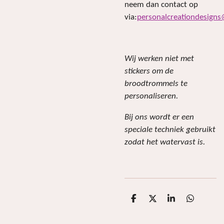
neem dan contact op
via:
personalcreationdesign
Wij werken niet met
stickers om de
broodtrommels te
personaliseren.
Bij ons wordt er een
speciale techniek gebruikt
zodat het watervast is.
D
D
S
D
e
e
h
e
l
e
a
l