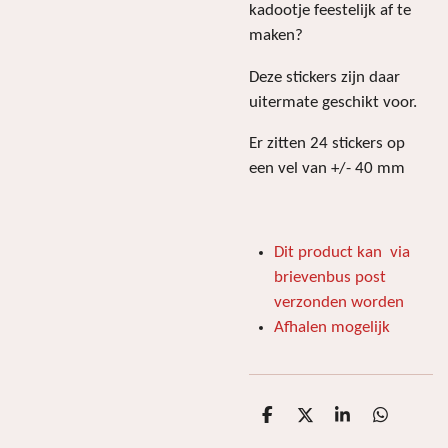
kadootje feestelijk af te
maken?
Deze stickers zijn daar
uitermate geschikt voor.
Er zitten 24 stickers op
een vel van +/- 40 mm
Dit product kan via
brievenbus post
verzonden worden
Afhalen mogelijk
D
D
S
D
e
e
h
e