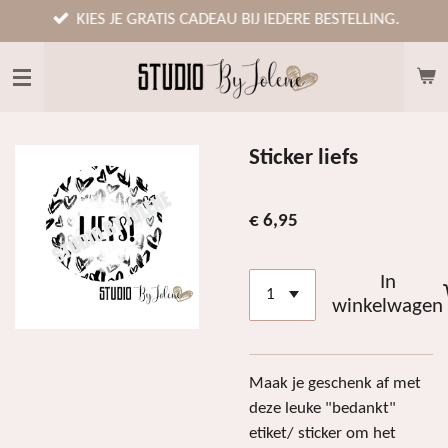
Ga
KIES JE GRATIS CADEAU BIJ IEDERE BESTELLING.
direct
naar
de
hoofdinhoud
Sticker liefs
€ 6,95
In
winkelwagen
Maak je geschenk af met
deze leuke "bedankt"
etiket/ sticker om het