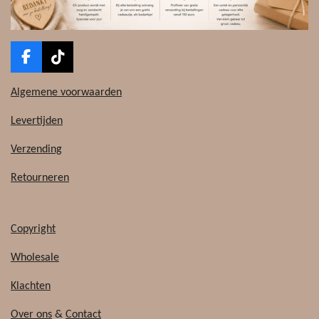
F
T
a
i
c
k
Algemene voorwaarden
e
T
b
o
Levertijden
o
k
o
Verzending
k
Retourneren
Copyright
Wholesale
Klachten
Over ons
&
Contact