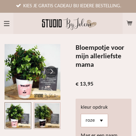
Ga
KIES JE GRATIS CADEAU BIJ IEDERE BESTELLING.
direct
naar
de
hoofdinhoud
Bloempotje voor
mijn allerliefste
mama
€ 13,95
kleur opdruk
Mag er een naam