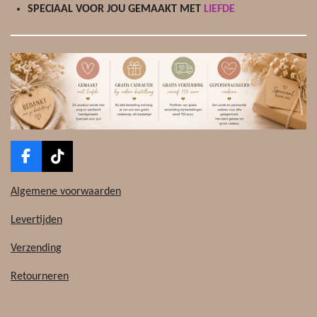
SPECIAAL VOOR JOU GEMAAKT MET
LIEFDE
r
r
e
n
F
T
a
i
c
k
Algemene voorwaarden
e
T
b
o
Levertijden
o
k
o
Verzending
k
Retourneren