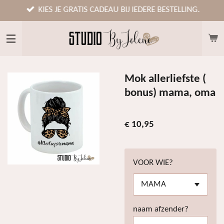
Ga
KIES JE GRATIS CADEAU BIJ IEDERE BESTELLING.
direct
naar
de
hoofdinhoud
Mok allerliefste (
bonus) mama, oma
€ 10,95
VOOR WIE?
naam afzender?