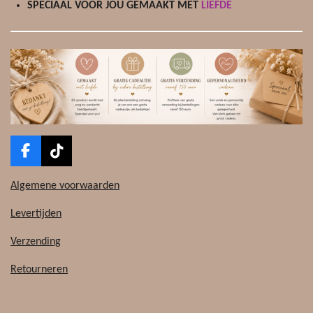
SPECIAAL VOOR JOU GEMAAKT MET
LIEFDE
r
r
e
n
F
T
a
i
c
k
Algemene voorwaarden
e
T
b
o
Levertijden
o
k
o
Verzending
k
Retourneren