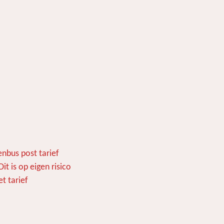
e
l
r
n
e
nbus post tarief
t is op eigen risico
t tarief