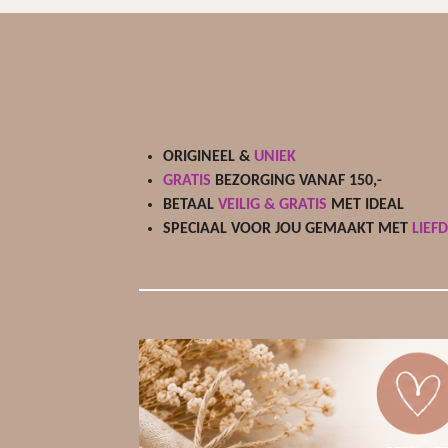
t
e
r
r
e
n
ORIGINEEL &
UNIEK
GRATIS
BEZORGING VANAF 150,-
BETAAL
VEILIG & GRATIS
MET IDEAL
SPECIAAL VOOR JOU GEMAAKT MET
LIEF