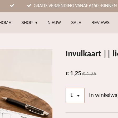
GRATIS VERZENDING VANAF €150,-BINNEN
HOME
SHOP
NIEUW
SALE
REVIEWS
Invulkaart || l
€ 1,25
€ 1,75
In winkelw