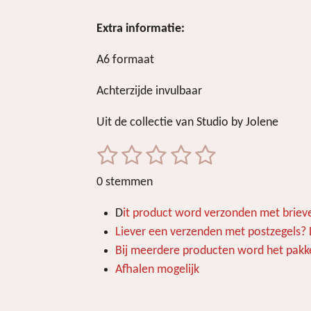
Extra informatie:
A6 formaat
Achterzijde invulbaar
Uit de collectie van Studio by Jolene
1
2
3
4
5
S
R
t
a
s
s
s
s
s
0 stemmen
e
t
t
t
t
t
t
m
i
D
it product word verzonden met brieve
m
e
e
e
e
e
n
e
Liever een verzenden met postzegels? Di
r
r
r
r
r
g
n
Bij meerdere producten word het pakke
r
r
r
r
:
Afhalen mogelijk
e
e
e
e
0
s
n
n
n
n