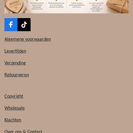
F
T
a
i
c
k
Algemene voorwaarden
e
T
b
o
Levertijden
o
k
o
Verzending
k
Retourneren
Copyright
Wholesale
Klachten
Over ons
&
Contact