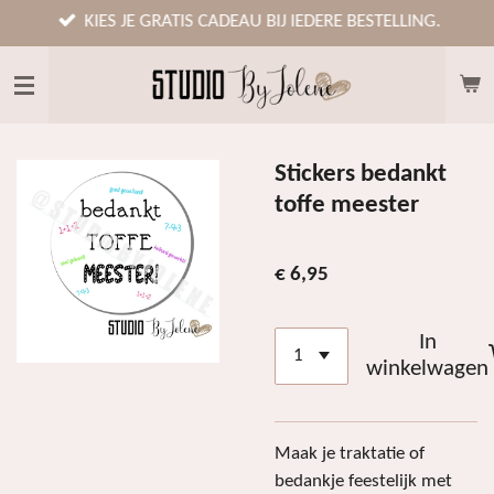
Ga
KIES JE GRATIS CADEAU BIJ IEDERE BESTELLING.
direct
naar
de
hoofdinhoud
Stickers bedankt
toffe meester
€ 6,95
In
winkelwagen
Maak je traktatie of
bedankje feestelijk met