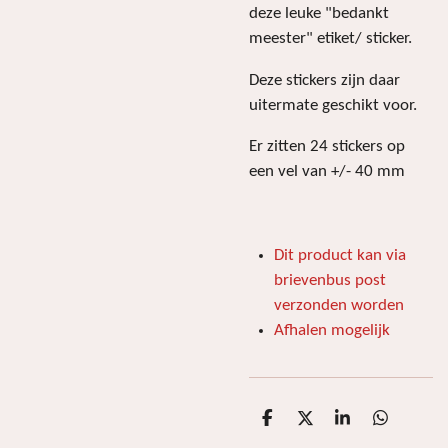
deze leuke "bedankt
meester" etiket/ sticker.
Deze stickers zijn daar
uitermate geschikt voor.
Er zitten 24 stickers op
een vel van +/- 40 mm
Dit product kan via
brievenbus post
verzonden worden
Afhalen mogelijk
D
D
S
D
e
e
h
e