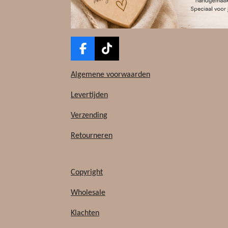
F
T
a
i
c
k
Algemene voorwaarden
e
T
b
o
Levertijden
o
k
Verzending
o
k
Retourneren
Copyright
Wholesale
Klachten