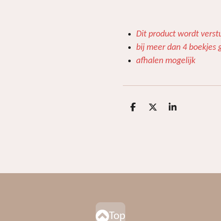
Dit product wordt verst
bij meer dan 4 boekjes g
afhalen mogelijk
D
D
S
e
e
h
l
e
a
e
l
r
n
e
Top