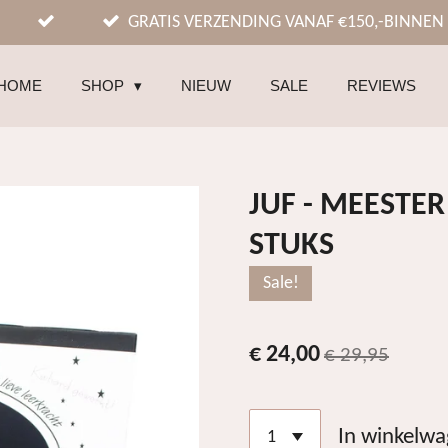
GRATIS VERZENDING VANAF €150,-BINNEN
HOME
SHOP
NIEUW
SALE
REVIEWS
JUF - MEESTE
STUKS
Sale!
€ 24,00
€ 29,95
In winkelw