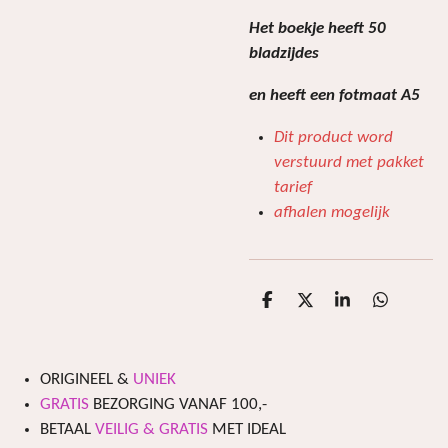
Het boekje heeft 50
bladzijdes
en heeft een fotmaat A5
Dit product word
verstuurd met pakket
tarief
afhalen mogelijk
D
D
S
D
e
e
h
e
l
e
a
l
e
l
r
e
n
e
n
ORIGINEEL &
UNIEK
GRATIS
BEZORGING VANAF 100,-
BETAAL
VEILIG & GRATIS
MET IDEAL