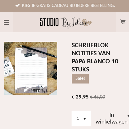
Ga
KIES JE GRATIS CADEAU BIJ IEDERE BESTELLING.
direct
naar
de
hoofdinhoud
SCHRIJFBLOK
NOTITIES VAN
PAPA BLANCO 10
STUKS
Sale!
€ 29,95
€ 45,00
In
winkelwagen