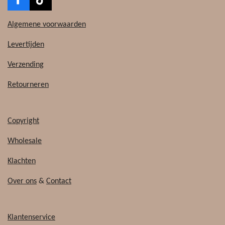
F
T
a
i
c
k
Algemene voorwaarden
e
T
b
o
Levertijden
o
k
o
Verzending
k
Retourneren
Copyright
Wholesale
Klachten
Over ons
&
Contact
Klantenservice