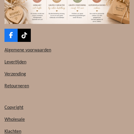
F
T
a
i
c
k
Algemene voorwaarden
e
T
b
o
Levertijden
o
k
o
Verzending
k
Retourneren
Copyright
Wholesale
Klachten