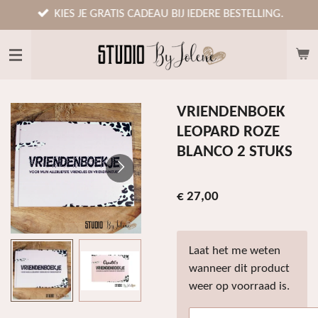
Ga
KIES JE GRATIS CADEAU BIJ IEDERE BESTELLING.
direct
naar
de
hoofdinhoud
VRIENDENBOEK
LEOPARD ROZE
BLANCO 2 STUKS
€ 27,00
Laat het me weten
wanneer dit product
weer op voorraad is.