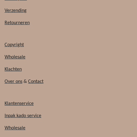
o
k
o
Verzending
k
Retourneren
Copyright
Wholesale
Klachten
Over ons
&
Contact
Klantenservice
Inpak kado service
Wholesale