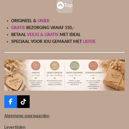
Top
ORIGINEEL &
UNIEK
GRATIS
BEZORGING VANAF 150,-
BETAAL
VEILIG & GRATIS
MET IDEAL
SPECIAAL VOOR JOU GEMAAKT MET
LIEFDE
F
T
a
i
c
k
Algemene voorwaarden
e
T
b
o
Levertijden