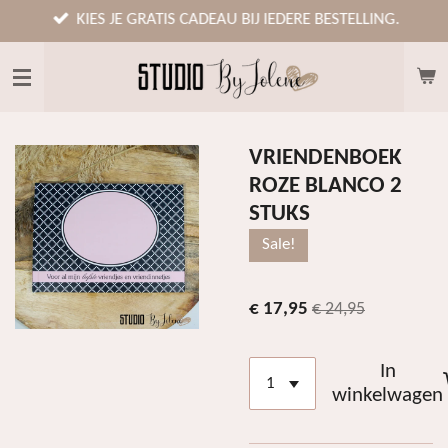
Ga
KIES JE GRATIS CADEAU BIJ IEDERE BESTELLING.
direct
naar
de
hoofdinhoud
VRIENDENBOEK
ROZE BLANCO 2
STUKS
Sale!
€ 17,95
€ 24,95
In
winkelwagen