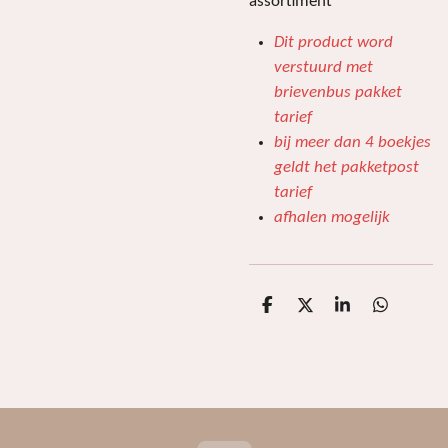
assortiment
Dit product word
verstuurd met
brievenbus pakket
tarief
bij meer dan 4 boekjes
geldt het pakketpost
tarief
afhalen mogelijk
D
D
S
D
e
e
h
e
l
e
a
l
e
l
r
e
n
e
n