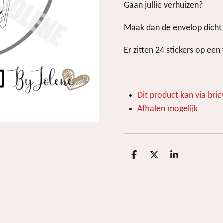
Gaan jullie verhuizen?
Maak dan de envelop dicht 
Er zitten 24 stickers op ee
Dit product kan via br
Afhalen mogelijk
D
D
S
e
e
h
l
e
a
e
l
r
n
e