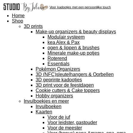
Voor
kadootjes met een persoonlijke touch
Home
Shop
3D prints
Make-up organizers & beauty displays
Modulair systeem
kea Alex & Pax
ogen & lippen & brushes
Minerale make-up potjes
Roterend
Essentials
Pokémon Organizers
3D (NFC)sleutelhangers & Oorbellen
3D geprinte kadootjes
3D print voor de feestdagen
Cookie cutters & Cake toppers
Hobby organizers
Invulboekjes en meer
Invulboeken
Kaarten
Voor de juf
Voor leidster, gastouder
Voor de meester