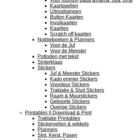
Voor (bonus) papa &mama, opa, oma
Kaartspellen
Uitnodigingen
Button Kaarten
Invulkaarten
Kaartjes
Scratch off kaarten
Notitieboeken & Planners
Voor de Juf
Voor de Meester
Potloden met tekst
Sinterklaas
Stickers
Juf & Meester Stickers
Kado emmer Stickers
Voordeur Stickers
Traktatie & Sluit Stickers
Raam & Muurstickers
Geboorte Stickers
Overige Stickers
Printables || Download & Print
Traktatie Printables
Stickervellen & wikkels
Planners
SInt, Kerst, Pasen