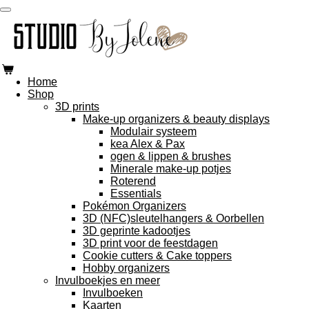
Ga
direct
naar
de
hoofdinhoud
Home
Shop
3D prints
Make-up organizers & beauty displays
Modulair systeem
kea Alex & Pax
ogen & lippen & brushes
Minerale make-up potjes
Roterend
Essentials
Pokémon Organizers
3D (NFC)sleutelhangers & Oorbellen
3D geprinte kadootjes
3D print voor de feestdagen
Cookie cutters & Cake toppers
Hobby organizers
Invulboekjes en meer
Invulboeken
Kaarten