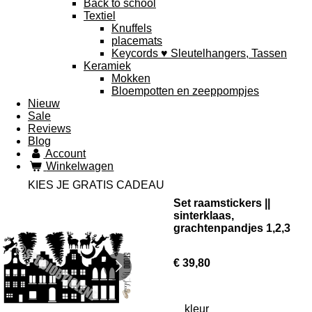
Back to school
Textiel
Knuffels
placemats
Keycords ♥ Sleutelhangers, Tassen
Keramiek
Mokken
Bloempotten en zeeppompjes
Nieuw
Sale
Reviews
Blog
Account
Winkelwagen
KIES JE GRATIS CADEAU
Set raamstickers ||
sinterklaas,
grachtenpandjes 1,2,3
€ 39,80
kleur