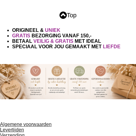
r
r
r
r
t
e
e
e
e
e
r
Top
r
n
n
n
n
e
n
ORIGINEEL &
UNIEK
GRATIS
BEZORGING VANAF 150,-
BETAAL
VEILIG & GRATIS
MET IDEAL
SPECIAAL VOOR JOU GEMAAKT MET
LIEFDE
F
T
a
i
Algemene voorwaarden
c
k
Levertijden
e
T
Verzending