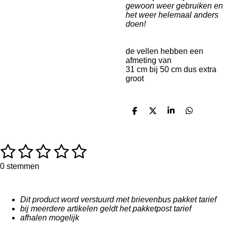
gewoon weer gebruiken en
het weer helemaal anders
doen!
de vellen hebben een
afmeting van
31 cm bij 50 cm dus extra
groot
D
D
S
D
e
e
h
e
l
e
a
l
e
l
r
e
n
e
n
1
2
3
4
5
R
S
a
t
s
s
s
s
s
t
e
0 stemmen
i
m
t
t
t
t
t
n
m
g
e
e
e
e
e
e
Dit product word verstuurd met brievenbus pakket tarief
:
n
bij meerdere artikelen geldt het pakketpost tarief
0
r
r
r
r
r
afhalen mogelijk
s