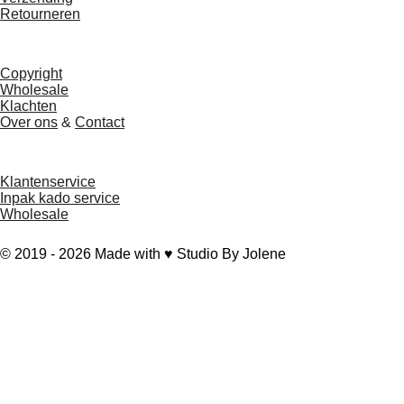
b
o
Retourneren
o
k
o
k
Copyright
Wholesale
Klachten
Over ons
&
Contact
Klantenservice
Inpak kado service
Wholesale
© 2019 - 2026 Made with ♥ Studio By Jolene