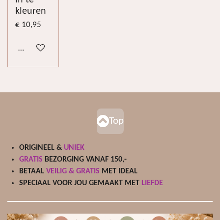
kleuren
€ 10,95
Bekijk details
Top
ORIGINEEL &
UNIEK
GRATIS
BEZORGING VANAF 150,-
BETAAL
VEILIG & GRATIS
MET IDEAL
SPECIAAL VOOR JOU GEMAAKT MET
LIEFDE