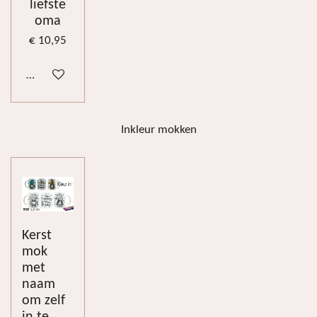
liefste
oma
€ 10,95
Bekijk details
Inkleur mokken
Kerst
mok
met
naam
om zelf
in te