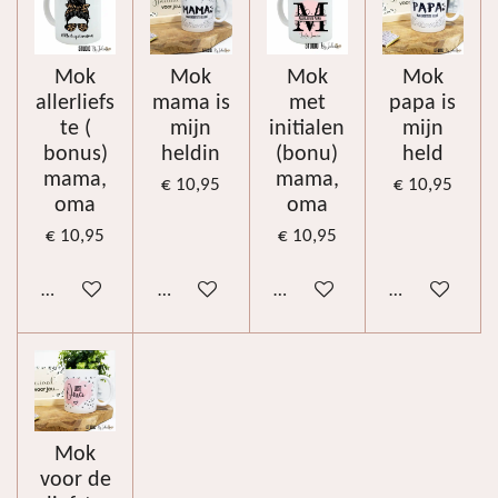
Mok
Mok
Mok
Mok
allerliefs
mama is
met
papa is
te (
mijn
initialen
mijn
bonus)
heldin
(bonu)
held
mama,
mama,
€ 10,95
€ 10,95
oma
oma
€ 10,95
€ 10,95
Bekijk details
Bekijk details
Bekijk details
Bekijk details
Mok
voor de