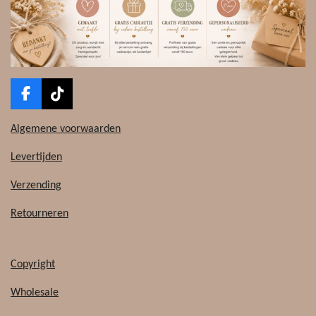
F
T
a
i
c
k
Algemene voorwaarden
e
T
b
o
Levertijden
o
k
o
Verzending
k
Retourneren
Copyright
Wholesale