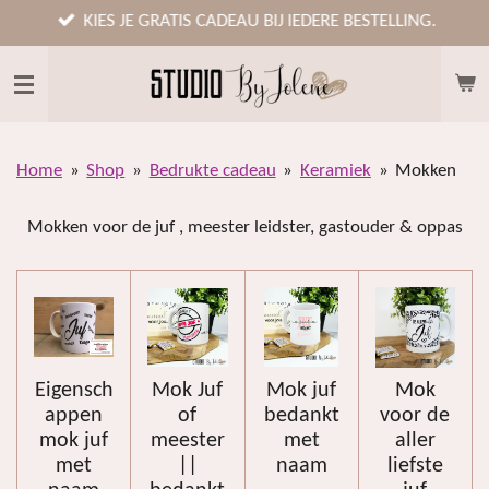
Ga
KIES JE GRATIS CADEAU BIJ IEDERE BESTELLING.
direct
naar
de
hoofdinhoud
Home
»
Shop
»
Bedrukte cadeau
»
Keramiek
»
Mokken
Mokken voor de juf , meester leidster, gastouder & oppas
Eigensch
Mok Juf
Mok juf
Mok
appen
of
bedankt
voor de
mok juf
meester
met
aller
met
||
naam
liefste