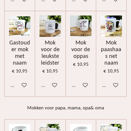
Gastoud
Mok
Mok
Mok
er mok
voor de
voor de
paashaa
met
leukste
oppas
s net
naam
leidster
naam
€ 10,95
€ 10,95
€ 10,95
€ 10,95
Bekijk details
Bekijk details
Bekijk details
Bekijk details
Mokken voor papa, mama, opa& oma