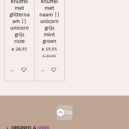
Knuffel
Knuffel
met
met
glitterna
naam ||
am ||
unicorn
unicorn
grijs
grijs
mint
roze
groen
€ 28,95
€ 19,95
€ 23,95
Houd mij op de hoogte
Bekijk details
Top
ORIGINEEL &
UNIEK