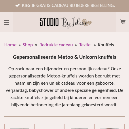
Ga
KIES JE GRATIS CADEAU BIJ IEDERE BESTELLING.
direct
naar
de
hoofdinhoud
Home
»
Shop
»
Bedrukte cadeau
»
Textiel
»
Knuffels
Gepersonaliseerde Metoo & Unicorn knuffels
Op zoek naar een bijzonder en persoonlijk cadeau? Onze
gepersonaliseerde Metoo-knuffels worden bedrukt met
naam en zijn een uniek cadeau voor een geboorte,
verjaardag, babyshower of andere speciale gelegenheid. De
zachte knuffels zijn geliefd bij kinderen en vormen een
blijvende herinnering die jarenlang gekoesterd wordt.