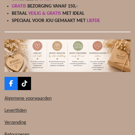
GRATIS
BEZORGING VANAF 150,-
BETAAL
VEILIG & GRATIS
MET IDEAL
SPECIAAL VOOR JOU GEMAAKT MET
LIEFDE
F
T
a
i
c
k
Algemene voorwaarden
e
T
b
o
Levertijden
o
k
o
Verzending
k
Retourneren