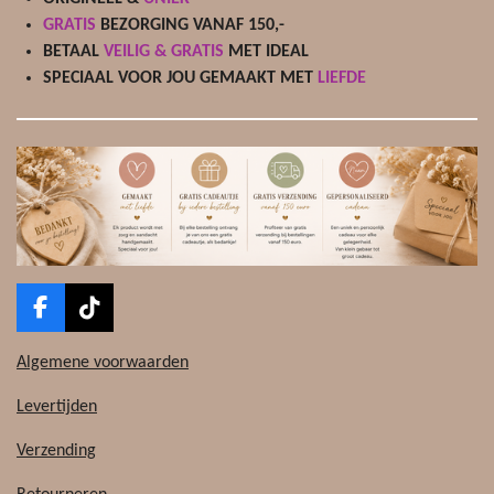
GRATIS
BEZORGING VANAF 150,-
BETAAL
VEILIG & GRATIS
MET IDEAL
SPECIAAL VOOR JOU GEMAAKT MET
LIEFDE
F
T
a
i
c
k
Algemene voorwaarden
e
T
b
o
Levertijden
o
k
o
Verzending
k