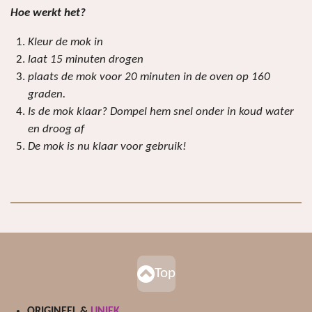
e
e
e
e
e
n
n
Hoe werkt het?
r
r
r
r
r
g
:
r
r
r
r
Kleur de mok in
0
laat 15 minuten drogen
e
e
e
e
s
plaats de mok voor 20 minuten in de oven op 160
n
n
n
n
t
graden.
e
Is de mok klaar? Dompel hem snel onder in koud water
r
en droog af
r
De mok is nu klaar voor gebruik!
e
n
Top
ORIGINEEL &
UNIEK