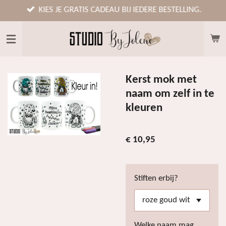
Ga
KIES JE GRATIS CADEAU BIJ IEDERE BESTELLING.
direct
naar
de
hoofdinhoud
Kerst mok met
naam om zelf in te
kleuren
€ 10,95
Stiften erbij?
Welke naam mag