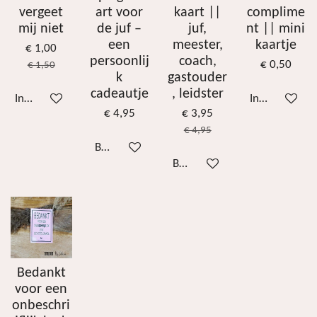
vergeet
art voor
kaart ||
complime
mij niet
de juf –
juf,
nt || mini
een
meester,
kaartje
€ 1,00
persoonlij
coach,
€ 0,50
€ 1,50
k
gastouder
cadeautje
, leidster
In winkelwagen
In winkelwag
€ 4,95
€ 3,95
€ 4,95
Bekijk details
Bekijk details
Bedankt
voor een
onbeschri