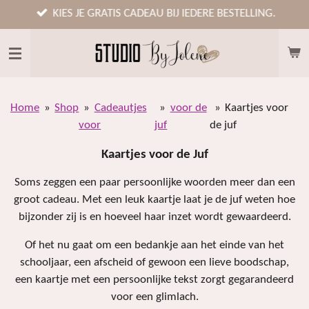
Ga
KIES JE GRATIS CADEAU BIJ IEDERE BESTELLING.
direct
naar
de
hoofdinhoud
Home
»
Shop
»
Cadeautjes
»
voor de
»
Kaartjes voor
voor
juf
de juf
Kaartjes voor de Juf
Soms zeggen een paar persoonlijke woorden meer dan een
groot cadeau. Met een leuk kaartje laat je de juf weten hoe
bijzonder zij is en hoeveel haar inzet wordt gewaardeerd.
Of het nu gaat om een bedankje aan het einde van het
schooljaar, een afscheid of gewoon een lieve boodschap,
een kaartje met een persoonlijke tekst zorgt gegarandeerd
voor een glimlach.