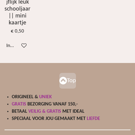
jflijk leuk
schooljaar
|| mini
kaartje
€ 0,50
In winkelwagen
Top
ORIGINEEL &
UNIEK
GRATIS
BEZORGING VANAF 150,-
BETAAL
VEILIG & GRATIS
MET IDEAL
SPECIAAL VOOR JOU GEMAAKT MET
LIEFDE