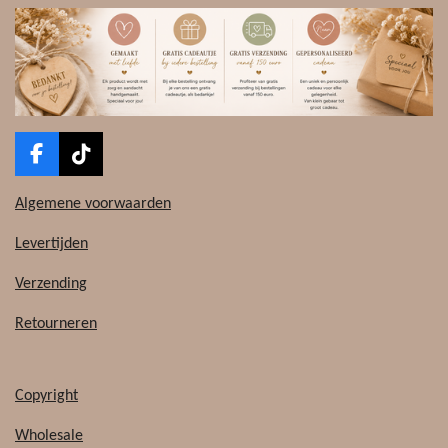
F
T
a
i
c
k
Algemene voorwaarden
e
T
b
o
Levertijden
o
k
o
Verzending
k
Retourneren
Copyright
Wholesale