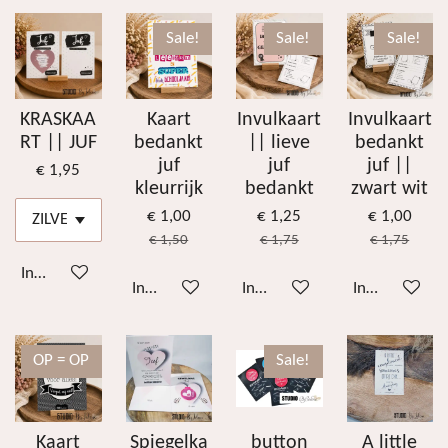
Sale!
Sale!
Sale!
KRASKAA
Kaart
Invulkaart
Invulkaart
RT || JUF
bedankt
|| lieve
bedankt
juf
juf
juf ||
€ 1,95
kleurrijk
bedankt
zwart wit
€ 1,00
€ 1,25
€ 1,00
€ 1,50
€ 1,75
€ 1,75
In winkelwagen
In winkelwagen
In winkelwagen
In winkelwag
OP = OP
Sale!
Kaart
Spiegelka
button
A little