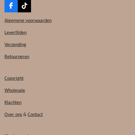
F
T
a
i
c
k
Algemene voorwaarden
e
T
b
o
Levertijden
o
k
o
Verzending
k
Retourneren
Copyright
Wholesale
Klachten
Over ons
&
Contact