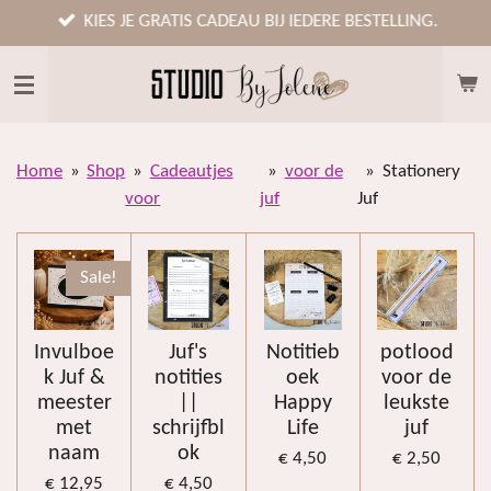
Ga
KIES JE GRATIS CADEAU BIJ IEDERE BESTELLING.
direct
naar
de
hoofdinhoud
Home
»
Shop
»
Cadeautjes
»
voor de
»
Stationery
voor
juf
Juf
Sale!
Invulboe
Juf's
Notitieb
potlood
k Juf &
notities
oek
voor de
meester
||
Happy
leukste
met
schrijfbl
Life
juf
naam
ok
€ 4,50
€ 2,50
€ 12,95
€ 4,50