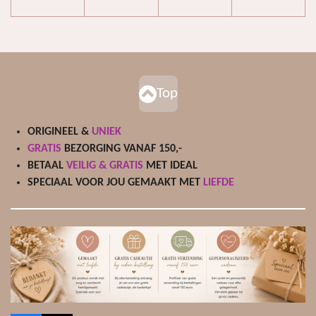
Top
ORIGINEEL &
UNIEK
GRATIS
BEZORGING VANAF 150,-
BETAAL
VEILIG & GRATIS
MET IDEAL
SPECIAAL VOOR JOU GEMAAKT MET
LIEFDE