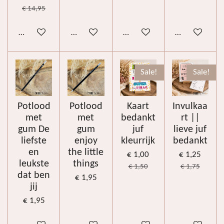
€ 14,95
Bekijk details
Bekijk details
Bekijk details
In winkelwag
Sale!
Sale!
Potlood
Potlood
Kaart
Invulkaa
met
met
bedankt
rt ||
gum De
gum
juf
lieve juf
liefste
enjoy
kleurrijk
bedankt
en
the little
€ 1,00
€ 1,25
leukste
things
€ 1,50
€ 1,75
dat ben
€ 1,95
jij
€ 1,95