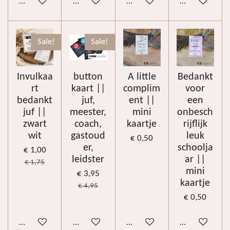
In winkelwagen
In winkelwagen
In winkelwagen
In winkelwag
Sale!
Sale!
Invulkaa
button
A little
Bedankt
rt
kaart ||
complim
voor
bedankt
juf,
ent ||
een
juf ||
meester,
mini
onbesch
zwart
coach,
kaartje
rijflijk
wit
gastoud
leuk
€ 0,50
er,
schoolja
€ 1,00
leidster
ar ||
€ 1,75
mini
€ 3,95
kaartje
€ 4,95
€ 0,50
In winkelwagen
Bekijk details
In winkelwagen
In winkelwag