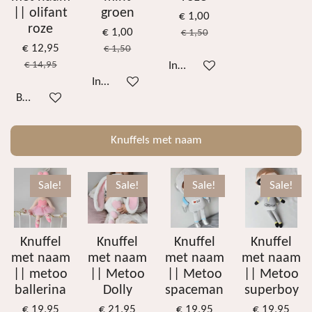
|| olifant
groen
€ 1,00
roze
€ 1,00
€ 1,50
€ 12,95
€ 1,50
€ 14,95
In winkelwagen
In winkelwagen
Bekijk details
Knuffels met naam
Sale!
Sale!
Sale!
Sale!
Knuffel
Knuffel
Knuffel
Knuffel
met naam
met naam
met naam
met naam
|| metoo
|| Metoo
|| Metoo
|| Metoo
ballerina
Dolly
spaceman
superboy
€ 19,95
€ 21,95
€ 19,95
€ 19,95