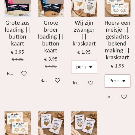
Grote zus
Grote
Wij zijn
Hoera een
loading ||
broer
zwanger
meisje ||
button
loading ||
||
geslachts
kaart
button
kraskaart
bekend
kaart
making ||
€ 3,95
€ 1,95
kraskaart
€ 3,95
€ 4,95
€ 1,95
€ 4,95
Bekijk details
Bekijk details
In winkelwagen
In winkelwag