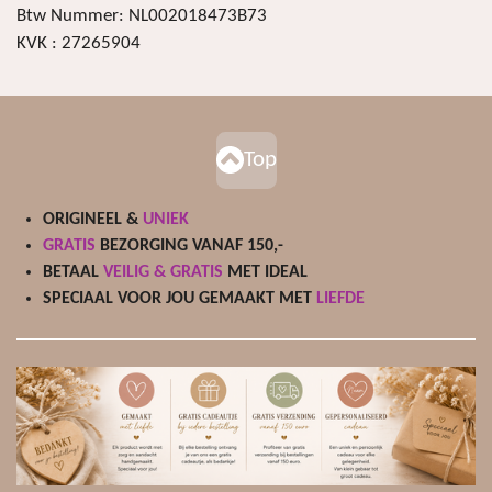
Btw Nummer: NL002018473B73
KVK : 27265904
Top
ORIGINEEL &
UNIEK
GRATIS
BEZORGING VANAF 150,-
BETAAL
VEILIG & GRATIS
MET IDEAL
SPECIAAL VOOR JOU GEMAAKT MET
LIEFDE