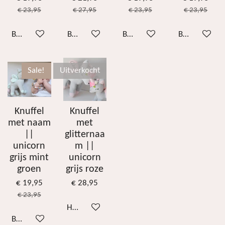
€ 23,95
€ 27,95
€ 23,95
€ 23,95
Bekijk details
Bekijk details
Bekijk details
Bekijk details
Sale!
Uitverkocht
Knuffel
Knuffel
met naam
met
||
glitternaa
unicorn
m ||
grijs mint
unicorn
groen
grijs roze
€ 19,95
€ 28,95
€ 23,95
Houd mij op de hoogte
Bekijk details