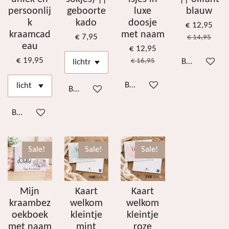
persoonlij
geboorte
luxe
blauw
k
kado
doosje
€ 12,95
kraamcad
met naam
€ 7,95
€ 14,95
eau
€ 12,95
€ 19,95
€ 16,95
Bekijk details
Bekijk details
Bekijk details
Bekijk details
Sale!
Sale!
Sale!
Mijn
Kaart
Kaart
kraambez
welkom
welkom
oekboek
kleintje
kleintje
met naam
mint
roze