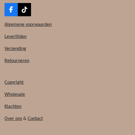
F
T
a
i
c
k
Algemene voorwaarden
e
T
b
o
Levertijden
o
k
o
Verzending
k
Retourneren
Copyright
Wholesale
Klachten
Over ons
&
Contact