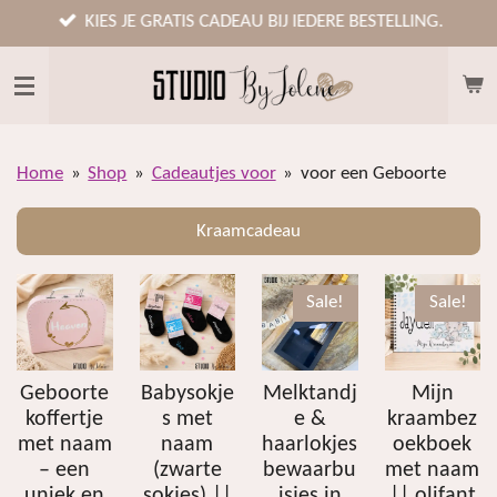
Ga
KIES JE GRATIS CADEAU BIJ IEDERE BESTELLING.
direct
naar
de
hoofdinhoud
Home
»
Shop
»
Cadeautjes voor
»
voor een Geboorte
Kraamcadeau
Sale!
Sale!
Geboorte
Babysokje
Melktandj
Mijn
koffertje
s met
e &
kraambez
met naam
naam
haarlokjes
oekboek
– een
(zwarte
bewaarbu
met naam
uniek en
sokjes) ||
isjes in
|| olifant