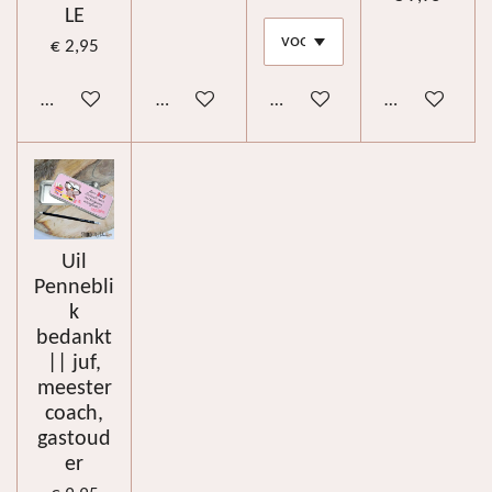
LE
€ 2,95
In winkelwagen
Bekijk details
Bekijk details
Bekijk details
Uil
Pennebli
k
bedankt
|| juf,
meester
coach,
gastoud
er