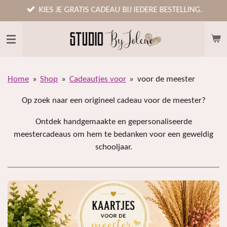
Ga
KIES JE GRATIS CADEAU BIJ IEDERE BESTELLING.
direct
naar
de
hoofdinhoud
Home
»
Shop
»
Cadeautjes voor
»
voor de meester
Op zoek naar een origineel cadeau voor de meester?
Ontdek handgemaakte en gepersonaliseerde
meestercadeaus om hem te bedanken voor een geweldig
schooljaar.