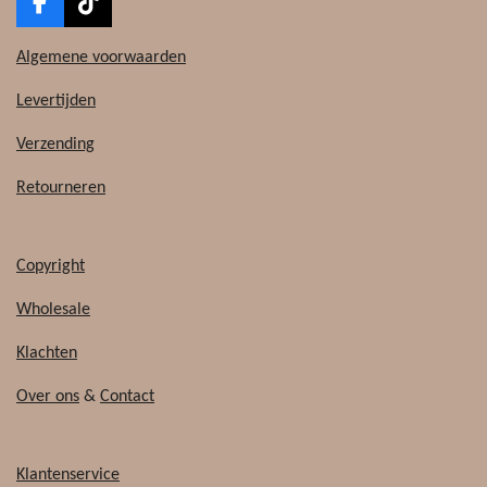
F
T
a
i
c
k
Algemene voorwaarden
e
T
b
o
Levertijden
o
k
o
Verzending
k
Retourneren
Copyright
Wholesale
Klachten
Over ons
&
Contact
Klantenservice