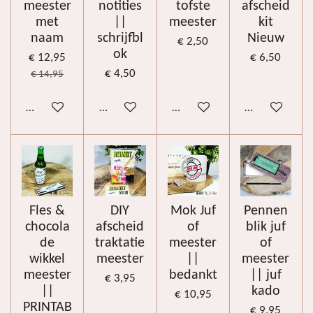
meester
notities
tofste
afscheid
met
||
meester
kit
naam
schrijfbl
Nieuw
€ 2,50
ok
€ 12,95
€ 6,50
€ 4,50
€ 14,95
Bekijk details
Bekijk details
In winkelwagen
Bekijk details
Fles &
DIY
Mok Juf
Pennen
chocola
afscheid
of
blik juf
de
traktatie
meester
of
wikkel
meester
||
meester
meester
bedankt
|| juf
€ 3,95
||
kado
€ 10,95
PRINTAB
€ 9,95