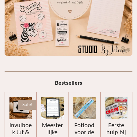
Bestsellers
Sale!
Invulboe
Meester
Potlood
Eerste
k Juf &
lijke
voor de
hulp bij