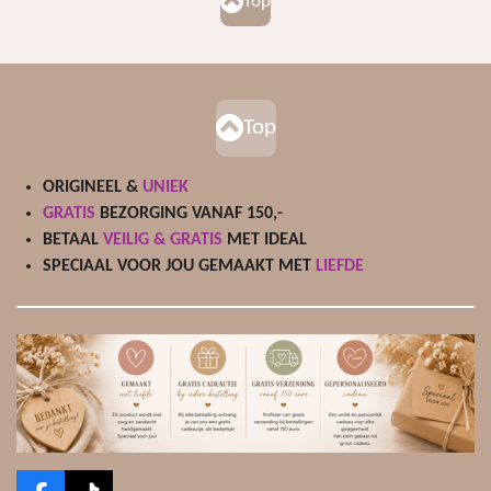
Top
Top
ORIGINEEL &
UNIEK
GRATIS
BEZORGING VANAF 150,-
BETAAL
VEILIG & GRATIS
MET IDEAL
SPECIAAL VOOR JOU GEMAAKT MET
LIEFDE