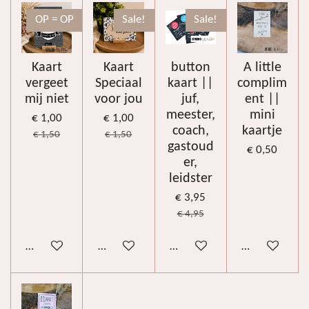
OP = OP
Sale!
Sale!
Kaart
Kaart
button
A little
vergeet
Speciaal
kaart ||
complim
mij niet
voor jou
juf,
ent ||
meester,
mini
€ 1,00
€ 1,00
coach,
kaartje
€ 1,50
€ 1,50
gastoud
€ 0,50
er,
leidster
€ 3,95
€ 4,95
In winkelwagen
In winkelwagen
Bekijk details
In winkelwag