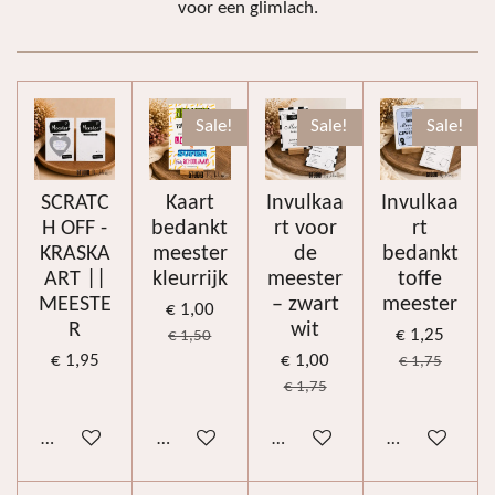
voor een glimlach.
Sale!
Sale!
Sale!
SCRATC
Kaart
Invulkaa
Invulkaa
H OFF -
bedankt
rt voor
rt
KRASKA
meester
de
bedankt
ART ||
kleurrijk
meester
toffe
MEESTE
– zwart
meester
€ 1,00
R
wit
€ 1,25
€ 1,50
€ 1,95
€ 1,00
€ 1,75
€ 1,75
In winkelwagen
In winkelwagen
In winkelwagen
In winkelwag