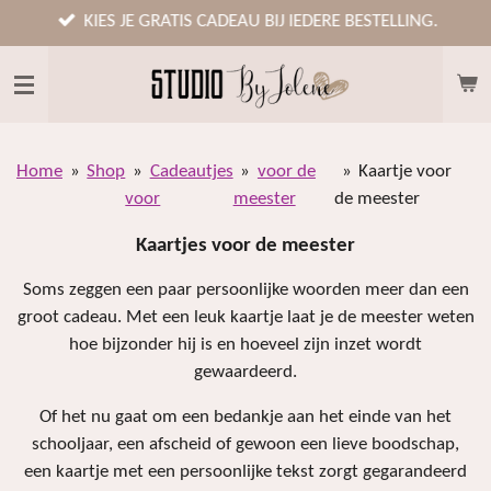
Ga
KIES JE GRATIS CADEAU BIJ IEDERE BESTELLING.
direct
naar
de
hoofdinhoud
Home
»
Shop
»
Cadeautjes
»
voor de
»
Kaartje voor
voor
meester
de meester
Kaartjes voor de meester
Soms zeggen een paar persoonlijke woorden meer dan een
groot cadeau. Met een leuk kaartje laat je de meester weten
hoe bijzonder hij is en hoeveel zijn inzet wordt
gewaardeerd.
Of het nu gaat om een bedankje aan het einde van het
schooljaar, een afscheid of gewoon een lieve boodschap,
een kaartje met een persoonlijke tekst zorgt gegarandeerd