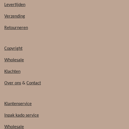
b
o
Levertijden
o
k
o
Verzending
k
Retourneren
Copyright
Wholesale
Klachten
Over ons
&
Contact
Klantenservice
Inpak kado service
Wholesale