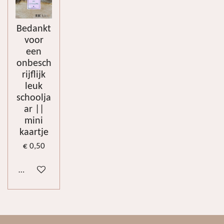
Bedankt
voor
een
onbesch
rijflijk
leuk
schoolja
ar ||
mini
kaartje
€ 0,50
In winkelwagen