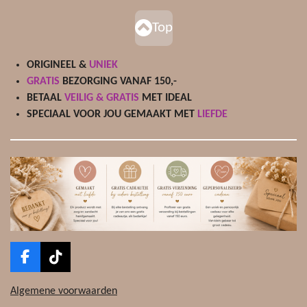
Top
ORIGINEEL &
UNIEK
GRATIS
BEZORGING VANAF 150,-
BETAAL
VEILIG & GRATIS
MET IDEAL
SPECIAAL VOOR JOU GEMAAKT MET
LIEFDE
F
T
a
i
c
k
Algemene voorwaarden
e
T