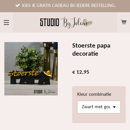
Ga
KIES JE GRATIS CADEAU BIJ IEDERE BESTELLING.
direct
naar
de
hoofdinhoud
Stoerste papa
decoratie
€ 12,95
Kleur combinatie