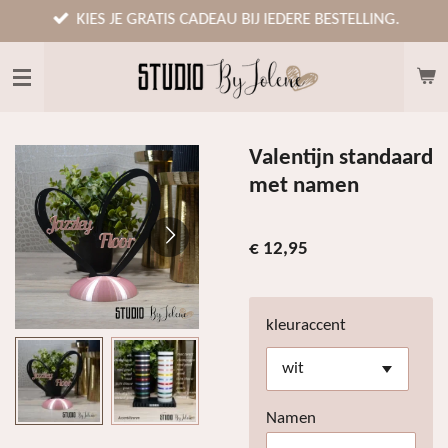
Ga
KIES JE GRATIS CADEAU BIJ IEDERE BESTELLING.
direct
naar
de
hoofdinhoud
Valentijn standaard
met namen
€ 12,95
kleuraccent
Namen