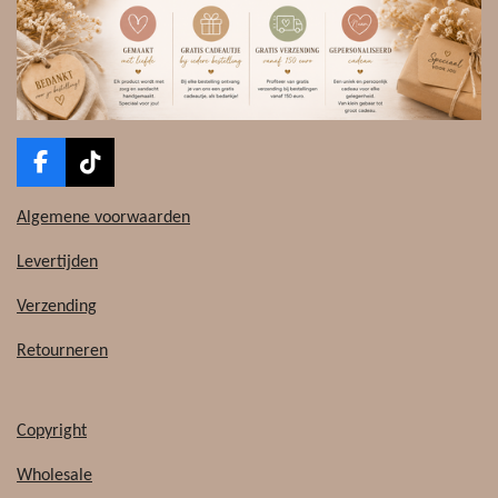
F
T
a
i
c
k
Algemene voorwaarden
e
T
b
o
Levertijden
o
k
o
Verzending
k
Retourneren
Copyright
Wholesale