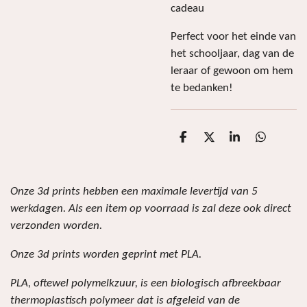
cadeau
Perfect voor het einde van
het schooljaar, dag van de
leraar of gewoon om hem
te bedanken!
D
D
S
D
e
e
h
e
l
e
a
l
e
l
r
e
n
e
n
Onze 3d prints hebben een maximale levertijd van 5
werkdagen. Als een item op voorraad is zal deze ook direct
verzonden worden.
Onze 3d prints worden geprint met PLA.
PLA, oftewel polymelkzuur, is een biologisch afbreekbaar
thermoplastisch polymeer dat is afgeleid van de