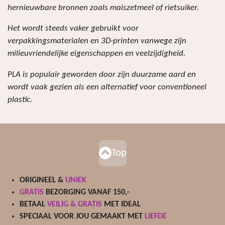
hernieuwbare bronnen zoals maiszetmeel of rietsuiker.
Het wordt steeds vaker gebruikt voor
verpakkingsmaterialen en 3D-printen vanwege zijn
milieuvriendelijke eigenschappen en veelzijdigheid.
PLA is populair geworden door zijn duurzame aard en
wordt vaak gezien als een alternatief voor conventioneel
plastic.
Top
ORIGINEEL &
UNIEK
GRATIS
BEZORGING VANAF 150,-
BETAAL
VEILIG & GRATIS
MET IDEAL
SPECIAAL VOOR JOU GEMAAKT MET
LIEFDE