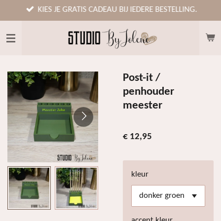
Ga
KIES JE GRATIS CADEAU BIJ IEDERE BESTELLING.
direct
naar
de
hoofdinhoud
Post-it /
penhouder
meester
€ 12,95
kleur
accent kleur