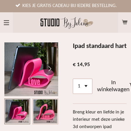
Ga
KIES JE GRATIS CADEAU BIJ IEDERE BESTELLING.
direct
naar
de
hoofdinhoud
Ipad standaard hart
€ 14,95
In
winkelwagen
Breng kleur en liefde in je
interieur met deze unieke
3d ontworpen ipad