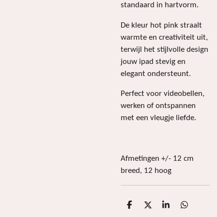
standaard in hartvorm.
De kleur hot pink straalt
warmte en creativiteit uit,
terwijl het stijlvolle design
jouw ipad stevig en
elegant ondersteunt.
Perfect voor videobellen,
werken of ontspannen
met een vleugje liefde.
Afmetingen +/- 12 cm
breed, 12 hoog
D
D
S
D
e
e
h
e