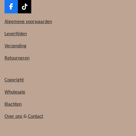
F
T
a
i
c
k
Algemene voorwaarden
e
T
b
o
Levertijden
o
k
o
Verzending
k
Retourneren
Copyright
Wholesale
Klachten
Over ons
&
Contact