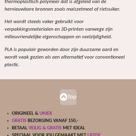
thermoplastisch polymeer dat is afgeleid van de
hernieuwbare bronnen zoals maiszetmeel of rietsuiker.
Het wordt steeds vaker gebruikt voor
verpakkingsmaterialen en 3D-printen vanwege zijn
milieuvriendelijke eigenschappen en veelzijdigheid.
PLA is populair geworden door zijn duurzame aard en
wordt vaak gezien als een alternatief voor conventioneel
plastic.
Top
ORIGINEEL &
UNIEK
GRATIS
BEZORGING VANAF 150,-
BETAAL
VEILIG & GRATIS
MET IDEAL
SPECIAAL VOOR JOU GEMAAKT MET
LIEFDE