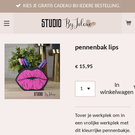
Ga
KIES JE GRATIS CADEAU BIJ IEDERE BESTELLING.
direct
naar
de
hoofdinhoud
pennenbak lips
€ 15,95
In
winkelwagen
Tover je werkplek om in
een vrolijke werkplek met
dit kleurrijke pennenbakje.