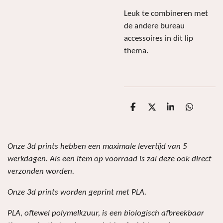
Leuk te combineren met
de andere bureau
accessoires in dit lip
thema.
D
D
S
D
e
e
h
e
l
e
a
l
e
l
r
e
n
e
n
Onze 3d prints hebben een maximale levertijd van 5
werkdagen. Als een item op voorraad is zal deze ook direct
verzonden worden.
Onze 3d prints worden geprint met PLA.
PLA, oftewel polymelkzuur, is een biologisch afbreekbaar