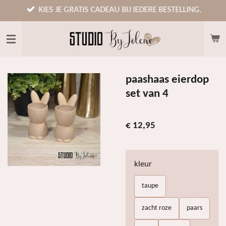
Ga
KIES JE GRATIS CADEAU BIJ IEDERE BESTELLING.
direct
naar
de
hoofdinhoud
paashaas eierdop
set van 4
€ 12,95
kleur
taupe
zacht roze
paars