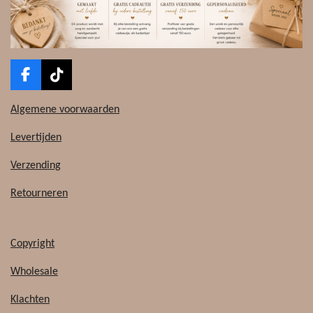
F
T
a
i
c
k
Algemene voorwaarden
e
T
b
o
Levertijden
o
k
o
Verzending
k
Retourneren
Copyright
Wholesale
Klachten