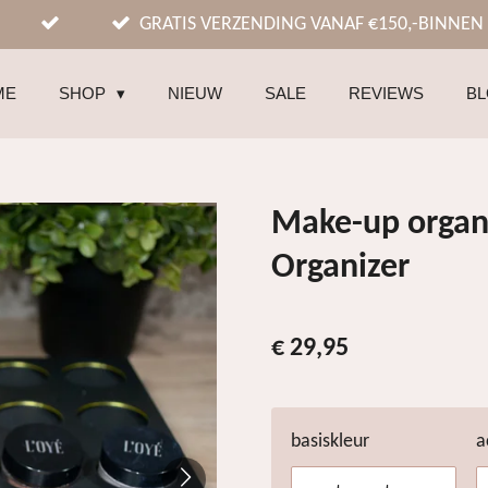
GRATIS VERZENDING VANAF €150,-BINNEN
ME
SHOP
NIEUW
SALE
REVIEWS
B
Make-up organi
Organizer
€ 29,95
basiskleur
a