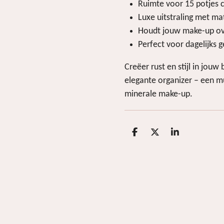
Ruimte voor 15 potjes c
Luxe uitstraling met ma
Houdt jouw make-up ove
Perfect voor dagelijks g
Creëer rust en stijl in jou
elegante organizer – een m
minerale make-up.
D
D
S
e
e
h
l
e
a
e
l
r
n
e