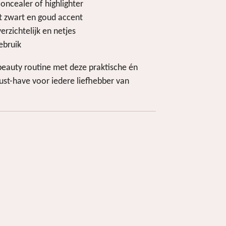
oncealer of highlighter
t zwart en goud accent
rzichtelijk en netjes
ebruik
w beauty routine met deze praktische én
ust-have voor iedere liefhebber van