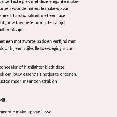
de perfecte plek met deze elegante make-
worpen voor de minerale make-up van
neert functionaliteit met een luxe
dat jouw favoriete producten altijd
dbereik zijn.
met een mat zwarte basis en verfijnd met
oor hij een stijlvolle toevoeging is aan
oncealer of highlighter biedt deze
lek om jouw essentials netjes te ordenen.
ucten meer, maar een strak en
ilt:
 minerale make-up van L'oyé