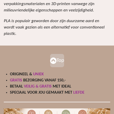
verpakkingsmaterialen en 3D-printen vanwege zijn
milieuvriendelijke eigenschappen en veelzijdigheid.
PLA is populair geworden door zijn duurzame aard en
wordt vaak gezien als een alternatief voor conventioneel
plastic.
Top
ORIGINEEL &
UNIEK
GRATIS
BEZORGING VANAF 150,-
BETAAL
VEILIG & GRATIS
MET IDEAL
SPECIAAL VOOR JOU GEMAAKT MET
LIEFDE