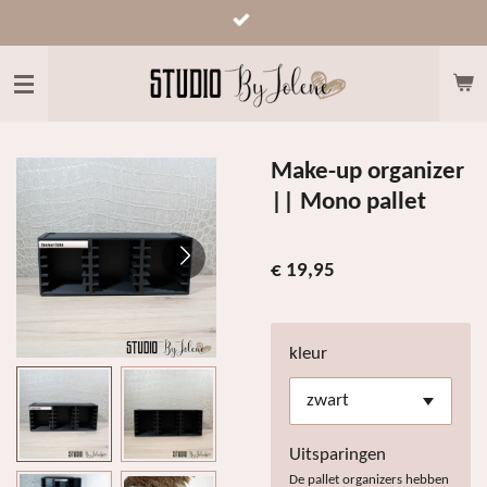
Ga
direct
naar
de
hoofdinhoud
Make-up organizer
|| Mono pallet
€ 19,95
kleur
Uitsparingen
De pallet organizers hebben