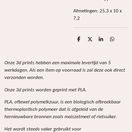
Afmetingen: 25,3 x 10 x
7,2
D
D
S
D
e
e
h
e
l
e
a
l
e
l
r
e
n
e
n
Onze 3d prints hebben een maximale levertijd van 5
werkdagen. Als een item op voorraad is zal deze ook direct
verzonden worden.
Onze 3d prints worden geprint met PLA.
PLA, oftewel polymelkzuur, is een biologisch afbreekbaar
thermoplastisch polymeer dat is afgeleid van de
hernieuwbare bronnen zoals maiszetmeel of rietsuiker.
Het wordt steeds vaker gebruikt voor