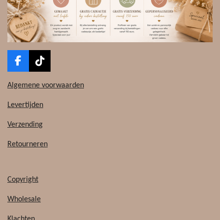
F
T
a
i
c
k
Algemene voorwaarden
e
T
b
o
Levertijden
o
k
o
Verzending
k
Retourneren
Copyright
Wholesale
Klachten