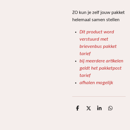
ZO kun je zelf jouw pakket
helemaal samen stellen
Dit product word
verstuurd met
brievenbus pakket
tarief
bij meerdere artikelen
geldt het pakketpost
tarief
afhalen mogelijk
D
D
S
D
e
e
h
e
l
e
a
l
e
l
r
e
n
e
n