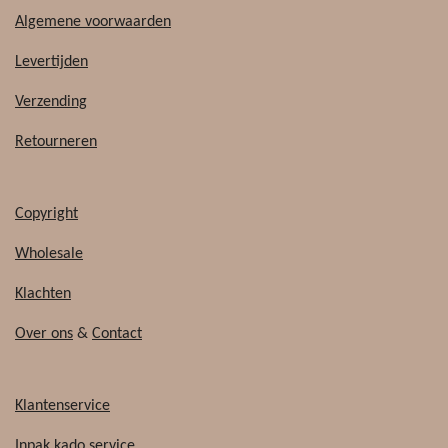
a
i
c
k
Algemene voorwaarden
e
T
b
o
Levertijden
o
k
o
Verzending
k
Retourneren
Copyright
Wholesale
Klachten
Over ons
&
Contact
Klantenservice
Inpak kado service