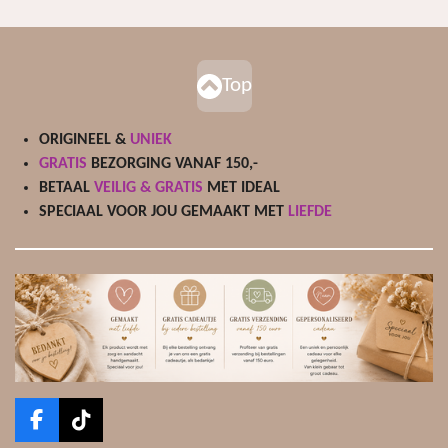
Top
ORIGINEEL &
UNIEK
GRATIS
BEZORGING VANAF 150,-
BETAAL
VEILIG & GRATIS
MET IDEAL
SPECIAAL VOOR JOU GEMAAKT MET
LIEFDE
F
T