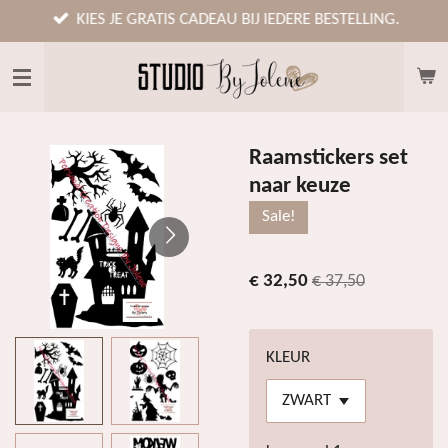
Ga
KIES JE GRATIS CADEAU BIJ IEDERE BESTELLING.
direct
naar
de
hoofdinhoud
Raamstickers set
naar keuze
Sale!
€ 32,50
€ 37,50
KLEUR