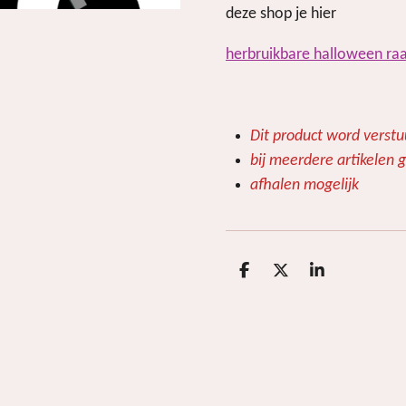
deze shop je hier
herbruikbare halloween raa
Dit product word verstu
bij meerdere artikelen g
afhalen mogelijk
D
D
S
e
e
h
l
e
a
e
l
r
n
e