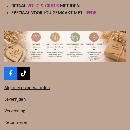
BETAAL
VEILIG & GRATIS
MET IDEAL
e
SPECIAAL VOOR JOU GEMAAKT MET
LIEFDE
r
r
e
n
F
T
a
i
c
k
Algemene voorwaarden
e
T
b
o
Levertijden
o
k
o
Verzending
k
Retourneren