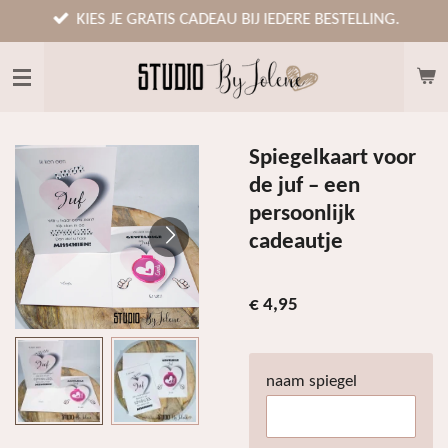
Ga
KIES JE GRATIS CADEAU BIJ IEDERE BESTELLING.
direct
naar
de
hoofdinhoud
Spiegelkaart voor
de juf – een
persoonlijk
cadeautje
€ 4,95
naam spiegel